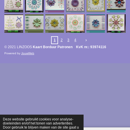
1
2
3
4
© 2021 LINZOOS
Kaart Borduur Patronen KvK nr.: 93974116
Powered by
JouwWeb
Deze website gebruikt cookies voor analyse-
doeleinden en/of het tonen van advertenties.
Door gebruik te blijven maken van de site gaat u