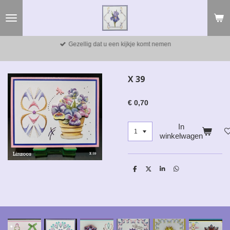
Ga
direct
naar
de
Gezellig dat u een kijkje komt nemen
hoofdinhoud
X 39
€ 0,70
In
winkelwagen
D
D
S
D
e
e
h
e
l
e
a
l
e
l
r
e
n
e
n