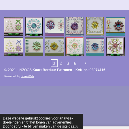
1
2
3
4
© 2021 LINZOOS
Kaart Borduur Patronen KvK nr.: 93974116
Powered by
JouwWeb
Deze website gebruikt cookies voor analyse-
doeleinden en/of het tonen van advertenties.
Door gebruik te blijven maken van de site gaat u