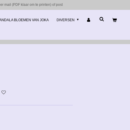
r mail (PDF klaar om te printen) of post
ANDALA BLOEMEN VAN JOKA
DIVERSEN