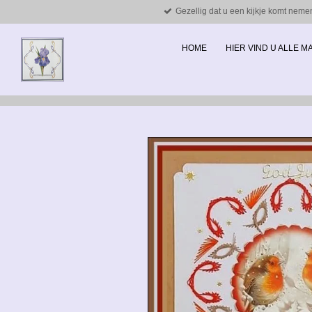
Gezellig dat u een kijkje komt neme
Ga
direct
naar
HOME
HIER VIND U ALLE 
de
hoofdinhoud