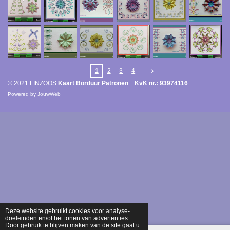
1
2
3
4
© 2021 LINZOOS
Kaart Borduur Patronen KvK nr.: 93974116
Powered by
JouwWeb
Deze website gebruikt cookies voor analyse-
doeleinden en/of het tonen van advertenties.
Door gebruik te blijven maken van de site gaat u