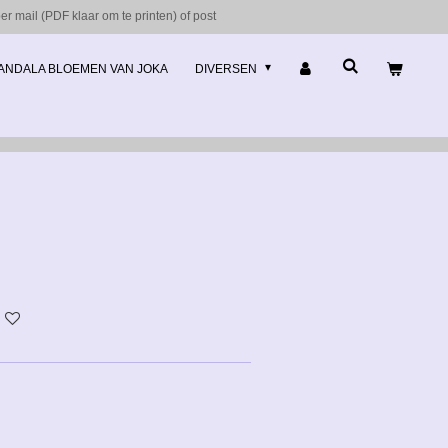
r mail (PDF klaar om te printen) of post
ANDALA BLOEMEN VAN JOKA
DIVERSEN