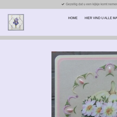
Gezellig dat u een kijkje komt neme
Ga
direct
naar
HOME
HIER VIND U ALLE 
de
hoofdinhoud