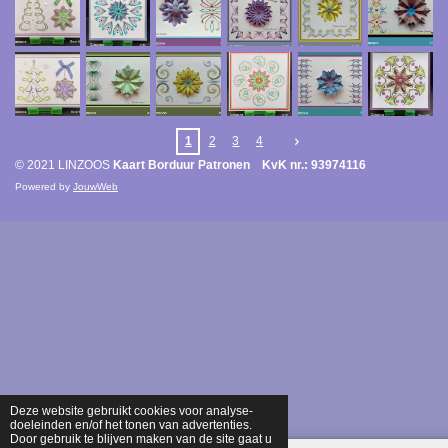
1
2
3
4
© 2021 LINZOOS
Kaart Borduur Patronen KvK nr.: 93974116
Powered by
JouwWeb
Deze website gebruikt cookies voor analyse-
doeleinden en/of het tonen van advertenties.
Door gebruik te blijven maken van de site gaat u