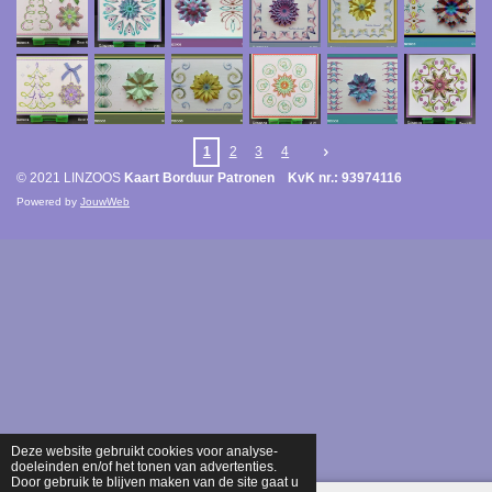
1
2
3
4
© 2021 LINZOOS
Kaart Borduur Patronen KvK nr.: 93974116
Powered by
JouwWeb
Deze website gebruikt cookies voor analyse-
doeleinden en/of het tonen van advertenties.
Door gebruik te blijven maken van de site gaat u