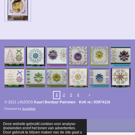
1
2
3
4
© 2021 LINZOOS
Kaart Borduur Patronen KvK nr.: 93974116
Powered by
JouwWeb
Deze website gebruikt cookies voor analyse-
doeleinden en/of het tonen van advertenties.
Door gebruik te blijven maken van de site gaat u