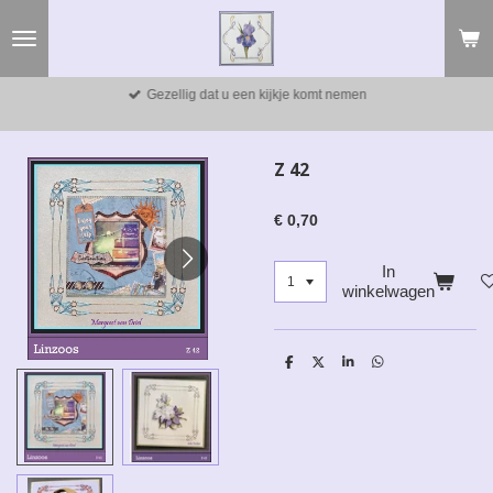
Ga
direct
naar
de
Gezellig dat u een kijkje komt nemen
hoofdinhoud
Z 42
€ 0,70
In
winkelwagen
D
D
S
D
e
e
h
e
l
e
a
l
e
l
r
e
n
e
n