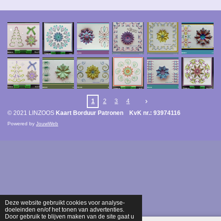
1
2
3
4
© 2021 LINZOOS
Kaart Borduur Patronen KvK nr.: 93974116
Powered by
JouwWeb
Deze website gebruikt cookies voor analyse-
doeleinden en/of het tonen van advertenties.
Door gebruik te blijven maken van de site gaat u