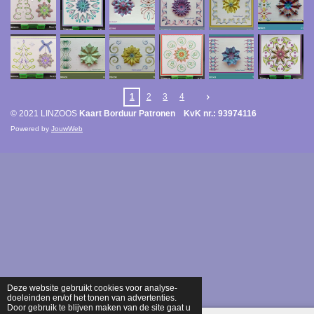
1
2
3
4
© 2021 LINZOOS
Kaart Borduur Patronen KvK nr.: 93974116
Powered by
JouwWeb
Deze website gebruikt cookies voor analyse-
doeleinden en/of het tonen van advertenties.
Door gebruik te blijven maken van de site gaat u