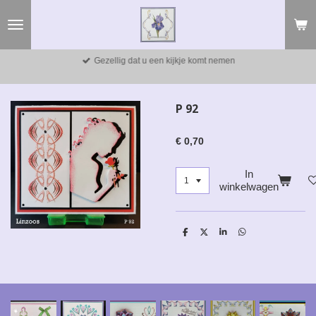
Ga
direct
naar
de
Gezellig dat u een kijkje komt nemen
hoofdinhoud
P 92
€ 0,70
In
winkelwagen
D
D
S
D
e
e
h
e
l
e
a
l
e
l
r
e
n
e
n