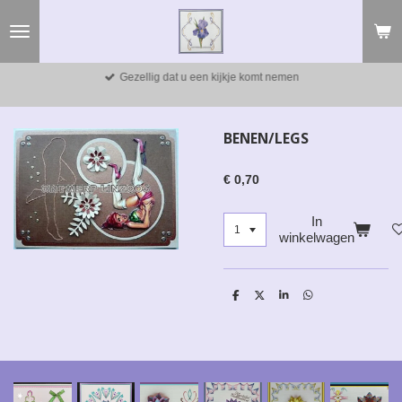
Ga
direct
naar
de
Gezellig dat u een kijkje komt nemen
hoofdinhoud
BENEN/LEGS
€ 0,70
In
winkelwagen
D
D
S
D
e
e
h
e
l
e
a
l
e
l
r
e
n
e
n