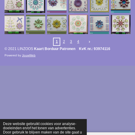
1
2
3
4
© 2021 LINZOOS
Kaart Borduur Patronen KvK nr.: 93974116
Powered by
JouwWeb
Deze website gebruikt cookies voor analyse-
doeleinden en/of het tonen van advertenties.
Door gebruik te blijven maken van de site gaat u