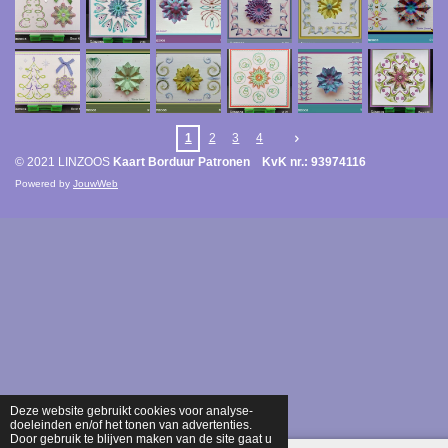
1
2
3
4
© 2021 LINZOOS
Kaart Borduur Patronen KvK nr.: 93974116
Powered by
JouwWeb
Deze website gebruikt cookies voor analyse-
doeleinden en/of het tonen van advertenties.
Door gebruik te blijven maken van de site gaat u