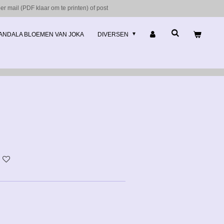
r mail (PDF klaar om te printen) of post
ANDALA BLOEMEN VAN JOKA
DIVERSEN