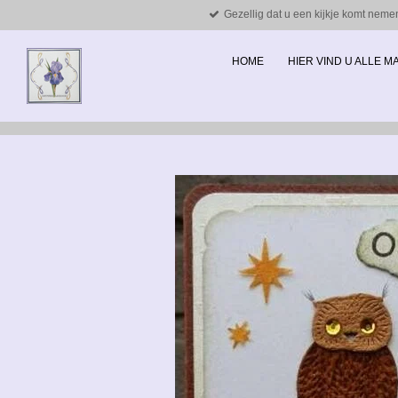
Gezellig dat u een kijkje komt neme
Ga
direct
naar
HOME
HIER VIND U ALLE 
de
hoofdinhoud