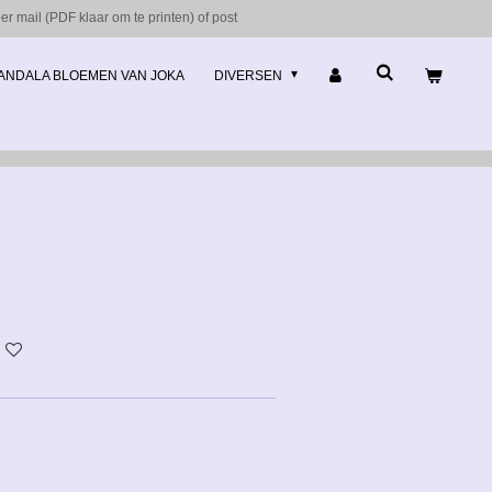
r mail (PDF klaar om te printen) of post
ANDALA BLOEMEN VAN JOKA
DIVERSEN