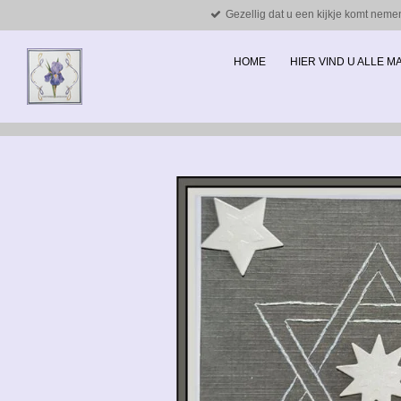
Gezellig dat u een kijkje komt neme
Ga
direct
naar
HOME
HIER VIND U ALLE 
de
hoofdinhoud