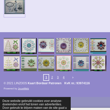
1
2
3
4
© 2021 LINZOOS
Kaart Borduur Patronen KvK nr.: 93974116
Powered by
JouwWeb
Deze website gebruikt cookies voor analyse-
doeleinden en/of het tonen van advertenties.
Door gebruik te blijven maken van de site gaat u