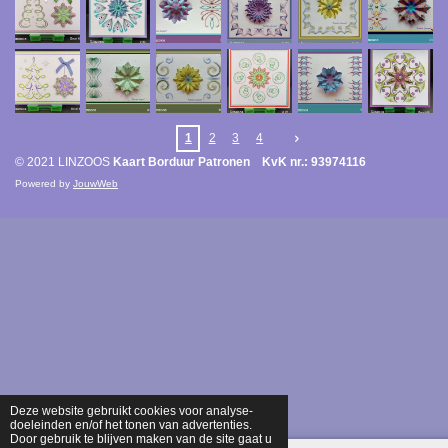
1
2
3
4
© 2021 LINZOOS
Kaart Borduur Patronen KvK nr.: 93974116
Powered by
JouwWeb
Deze website gebruikt cookies voor analyse-
doeleinden en/of het tonen van advertenties.
Door gebruik te blijven maken van de site gaat u