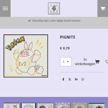
Ga
direct
naar
de
Gezellig dat u een kijkje komt nemen
hoofdinhoud
PIGNITE
€ 0,70
In
winkelwagen
D
D
S
D
e
e
h
e
l
e
a
l
e
l
r
e
n
e
n