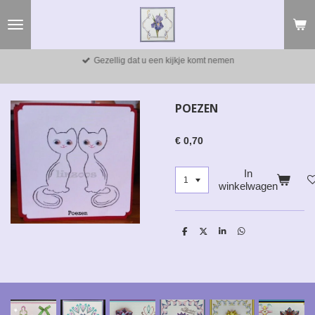
Ga
direct
naar
de
Gezellig dat u een kijkje komt nemen
hoofdinhoud
POEZEN
€ 0,70
In
winkelwagen
D
D
S
D
e
e
h
e
l
e
a
l
e
l
r
e
n
e
n