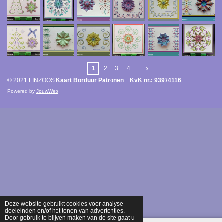
1
2
3
4
© 2021 LINZOOS
Kaart Borduur Patronen KvK nr.: 93974116
Powered by
JouwWeb
Deze website gebruikt cookies voor analyse-
doeleinden en/of het tonen van advertenties.
Door gebruik te blijven maken van de site gaat u