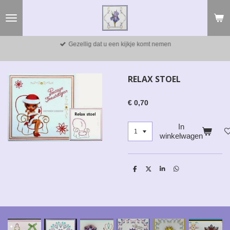
Ga
direct
naar
de
Gezellig dat u een kijkje komt nemen
hoofdinhoud
RELAX STOEL
€ 0,70
In
winkelwagen
D
D
S
D
e
e
h
e
l
e
a
l
e
l
r
e
n
e
n