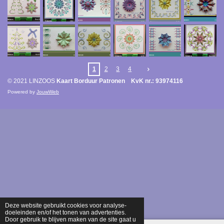
1
2
3
4
© 2021 LINZOOS
Kaart Borduur Patronen KvK nr.: 93974116
Powered by
JouwWeb
Deze website gebruikt cookies voor analyse-
doeleinden en/of het tonen van advertenties.
Door gebruik te blijven maken van de site gaat u