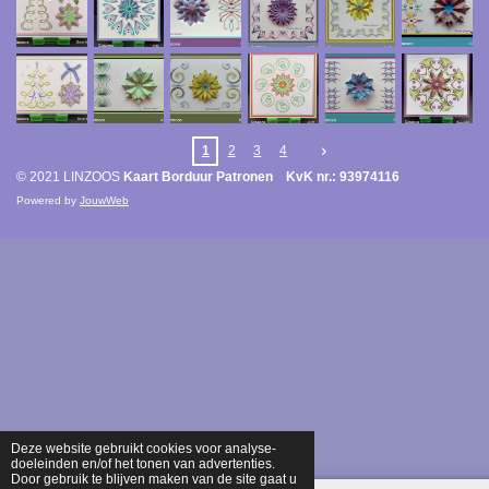
1
2
3
4
© 2021 LINZOOS
Kaart Borduur Patronen KvK nr.: 93974116
Powered by
JouwWeb
Deze website gebruikt cookies voor analyse-
doeleinden en/of het tonen van advertenties.
Door gebruik te blijven maken van de site gaat u