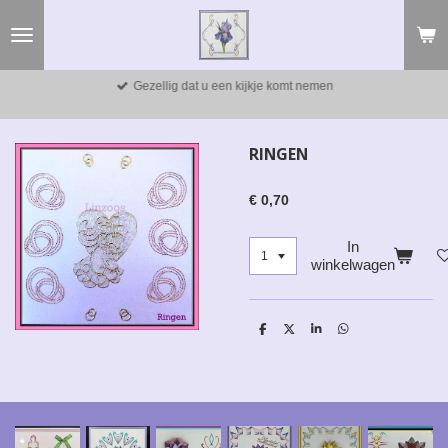
Ga
direct
naar
de
Gezellig dat u een kijkje komt nemen
hoofdinhoud
RINGEN
€ 0,70
In
winkelwagen
D
D
S
D
e
e
h
e
l
e
a
l
e
l
r
e
n
e
n