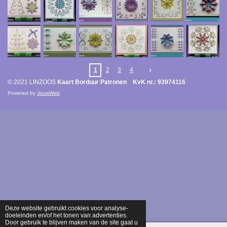
1
2
3
4
© 2021 LINZOOS
Kaart Borduur Patronen KvK nr.: 93974116
Powered by
JouwWeb
Deze website gebruikt cookies voor analyse-
doeleinden en/of het tonen van advertenties.
Door gebruik te blijven maken van de site gaat u