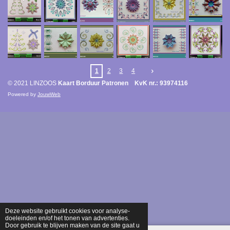
1
2
3
4
© 2021 LINZOOS
Kaart Borduur Patronen KvK nr.: 93974116
Powered by
JouwWeb
Deze website gebruikt cookies voor analyse-
doeleinden en/of het tonen van advertenties.
Door gebruik te blijven maken van de site gaat u