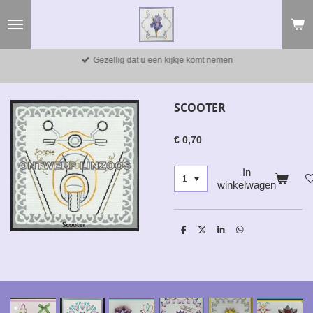
Ga
direct
naar
de
Gezellig dat u een kijkje komt nemen
hoofdinhoud
SCOOTER
€ 0,70
In
winkelwagen
D
D
S
D
e
e
h
e
l
e
a
l
e
l
r
e
n
e
n