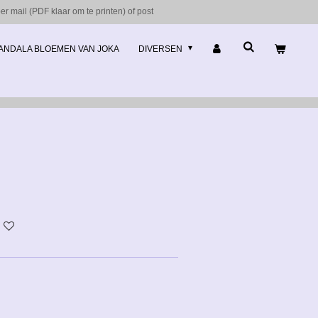
r mail (PDF klaar om te printen) of post
ANDALA BLOEMEN VAN JOKA
DIVERSEN