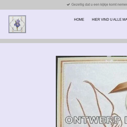
Gezellig dat u een kijkje komt neme
Ga
direct
naar
HOME
HIER VIND U ALLE 
de
hoofdinhoud