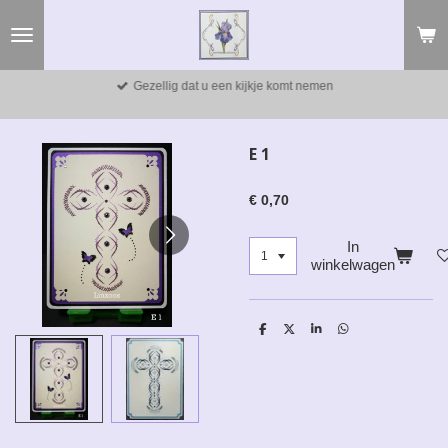
Ga
direct
naar
de
Gezellig dat u een kijkje komt nemen
hoofdinhoud
E 1
€ 0,70
In
winkelwagen
D
D
S
D
e
e
h
e
l
e
a
l
e
l
r
e
n
e
n