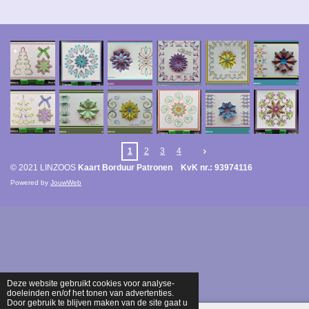
1
2
3
4
© 2021 LINZOOS
Kaart Borduur Patronen KvK nr.: 93974116
Powered by
JouwWeb
Deze website gebruikt cookies voor analyse-
doeleinden en/of het tonen van advertenties.
Door gebruik te blijven maken van de site gaat u