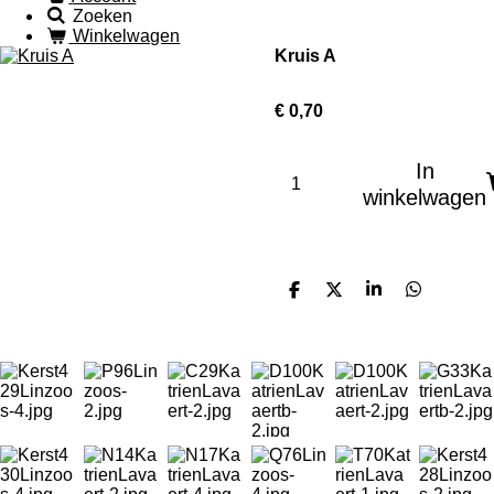
Zoeken
Winkelwagen
Kruis A
€ 0,70
In
winkelwagen
D
D
S
D
e
e
h
e
l
e
a
l
e
l
r
e
n
e
n