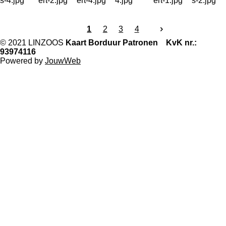
1
2
3
4
© 2021 LINZOOS
Kaart Borduur Patronen KvK nr.:
93974116
Powered by
JouwWeb