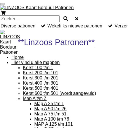
Ga
direct
naar
de
hoofdinhoud
Diverse patronen
Wekelijks nieuwe patronen
Verzen
**Linzoos Patronen**
Home
Hier vind u alle mappen
Kerst 100 t/m 1
Kerst 200 t/m 101
Kerst 300 t/m 201
Kerst 400 t/m 301
Kerst 500 t/m 401
Kerst 600 t/m 501 (wordt aangevuld)
Map A t/m Z
Map A 25 t/m 1
Map A 50 t/m 26
Map A 75 t/m 51
Map A 100 t/m 76
MAP A 125 t/m 101