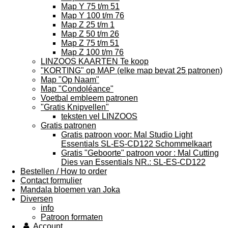
Map Y 75 t/m 51
Map Y 100 t/m 76
Map Z 25 t/m 1
Map Z 50 t/m 26
Map Z 75 t/m 51
Map Z 100 t/m 76
LINZOOS KAARTEN Te koop
"KORTING" op MAP (elke map bevat 25 patronen)
Map "Op Naam"
Map "Condoléance"
Voetbal embleem patronen
"Gratis Knipvellen"
teksten vel LINZOOS
Gratis patronen
Gratis patroon voor: Mal Studio Light
Essentials SL-ES-CD122 Schommelkaart
Gratis "Geboorte" patroon voor : Mal Cutting
Dies van Essentials NR.: SL-ES-CD122
Bestellen / How to order
Contact formulier
Mandala bloemen van Joka
Diversen
info
Patroon formaten
Account