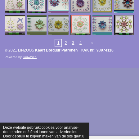
1
2
3
4
© 2021 LINZOOS
Kaart Borduur Patronen KvK nr.: 93974116
Powered by
JouwWeb
Deze website gebruikt cookies voor analyse-
doeleinden en/of het tonen van advertenties.
Door gebruik te blijven maken van de site gaat u