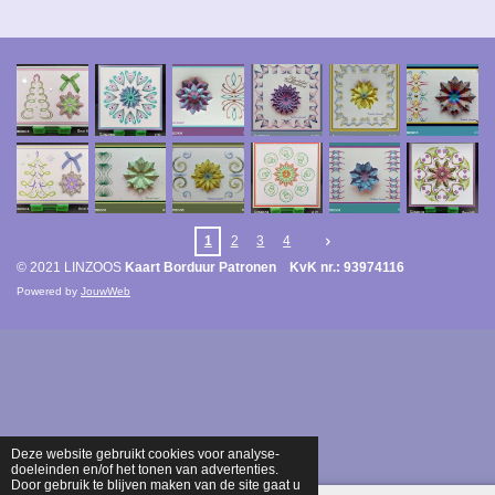
1
2
3
4
© 2021 LINZOOS
Kaart Borduur Patronen KvK nr.: 93974116
Powered by
JouwWeb
Deze website gebruikt cookies voor analyse-
doeleinden en/of het tonen van advertenties.
Door gebruik te blijven maken van de site gaat u