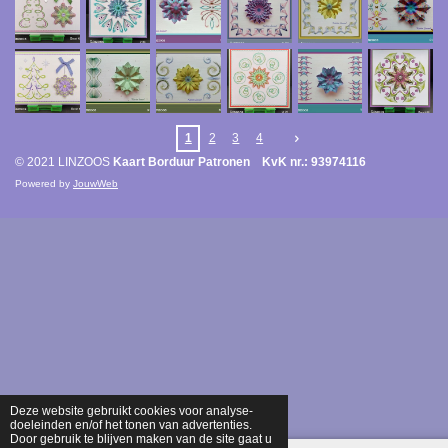
1
2
3
4
© 2021 LINZOOS
Kaart Borduur Patronen KvK nr.: 93974116
Powered by
JouwWeb
Deze website gebruikt cookies voor analyse-
doeleinden en/of het tonen van advertenties.
Door gebruik te blijven maken van de site gaat u