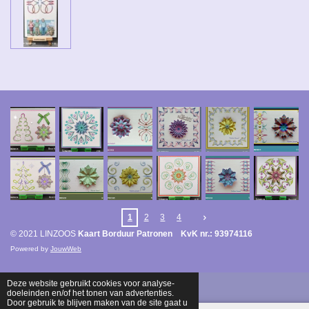
1
2
3
4
© 2021 LINZOOS
Kaart Borduur Patronen KvK nr.: 93974116
Powered by
JouwWeb
Deze website gebruikt cookies voor analyse-
doeleinden en/of het tonen van advertenties.
Door gebruik te blijven maken van de site gaat u