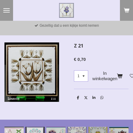
Ga
direct
naar
de
Gezellig dat u een kijkje komt nemen
hoofdinhoud
Z 21
€ 0,70
In
winkelwagen
D
D
S
D
e
e
h
e
l
e
a
l
e
l
r
e
n
e
n