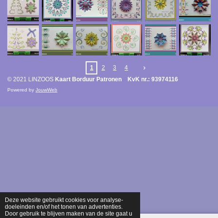
1
2
3
4
© 2021 LINZOOS
Kaart Borduur Patronen KvK nr.: 93974116
Powered by
JouwWeb
Deze website gebruikt cookies voor analyse-
doeleinden en/of het tonen van advertenties.
Door gebruik te blijven maken van de site gaat u