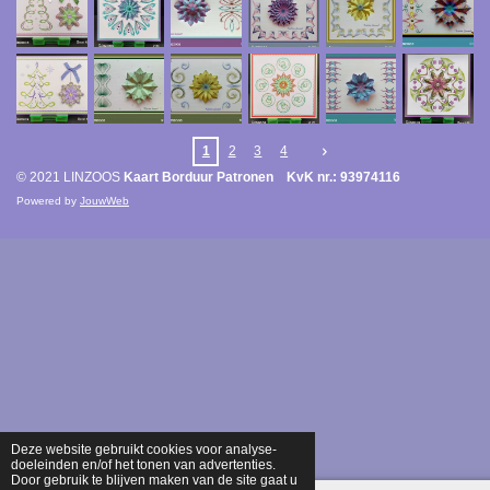
1
2
3
4
© 2021 LINZOOS
Kaart Borduur Patronen KvK nr.: 93974116
Powered by
JouwWeb
Deze website gebruikt cookies voor analyse-
doeleinden en/of het tonen van advertenties.
Door gebruik te blijven maken van de site gaat u