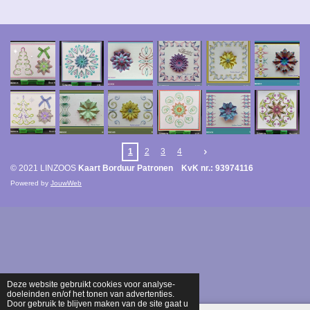
1
2
3
4
© 2021 LINZOOS
Kaart Borduur Patronen KvK nr.: 93974116
Powered by
JouwWeb
Deze website gebruikt cookies voor analyse-
doeleinden en/of het tonen van advertenties.
Door gebruik te blijven maken van de site gaat u