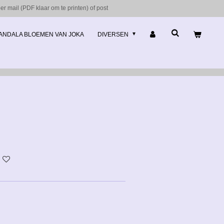
r mail (PDF klaar om te printen) of post
ANDALA BLOEMEN VAN JOKA
DIVERSEN