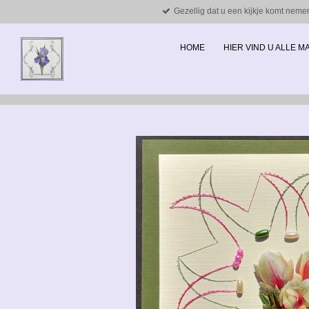
Gezellig dat u een kijkje komt neme
Ga
direct
naar
HOME
HIER VIND U ALLE 
de
hoofdinhoud