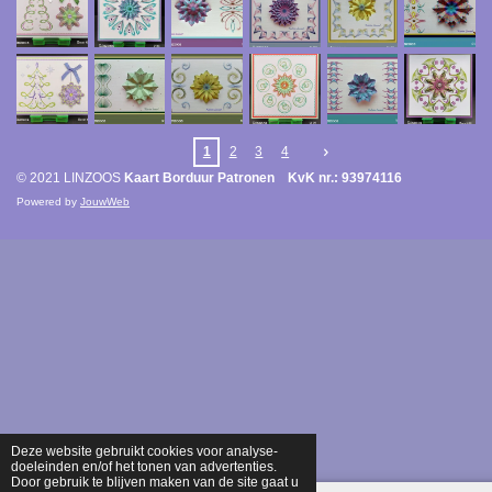
1
2
3
4
© 2021 LINZOOS
Kaart Borduur Patronen KvK nr.: 93974116
Powered by
JouwWeb
Deze website gebruikt cookies voor analyse-
doeleinden en/of het tonen van advertenties.
Door gebruik te blijven maken van de site gaat u