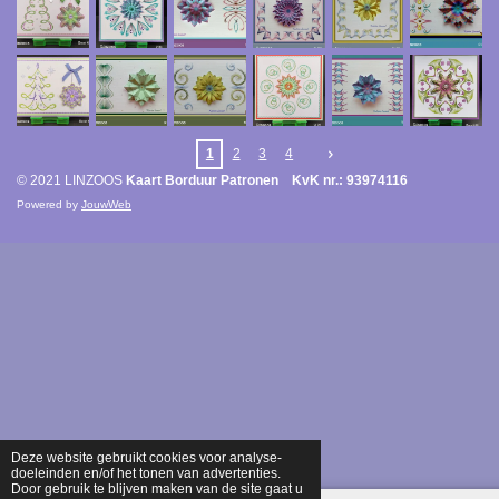
1
2
3
4
© 2021 LINZOOS
Kaart Borduur Patronen KvK nr.: 93974116
Powered by
JouwWeb
Deze website gebruikt cookies voor analyse-
doeleinden en/of het tonen van advertenties.
Door gebruik te blijven maken van de site gaat u