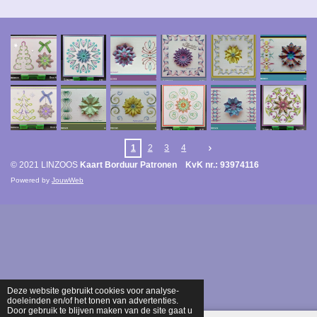
1
2
3
4
© 2021 LINZOOS
Kaart Borduur Patronen KvK nr.: 93974116
Powered by
JouwWeb
Deze website gebruikt cookies voor analyse-
doeleinden en/of het tonen van advertenties.
Door gebruik te blijven maken van de site gaat u