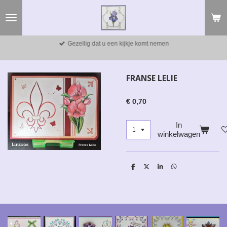
Ga
direct
naar
de
Gezellig dat u een kijkje komt nemen
hoofdinhoud
FRANSE LELIE
€ 0,70
In
winkelwagen
D
D
S
D
e
e
h
e
l
e
a
l
e
l
r
e
n
e
n