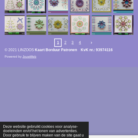
1
2
3
4
© 2021 LINZOOS
Kaart Borduur Patronen KvK nr.: 93974116
Powered by
JouwWeb
Deze website gebruikt cookies voor analyse-
doeleinden en/of het tonen van advertenties.
Door gebruik te blijven maken van de site gaat u