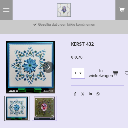
Ga
direct
naar
de
Gezellig dat u een kijkje komt nemen
hoofdinhoud
KERST 432
€ 0,70
In
winkelwagen
D
D
S
D
e
e
h
e
l
e
a
l
e
l
r
e
n
e
n