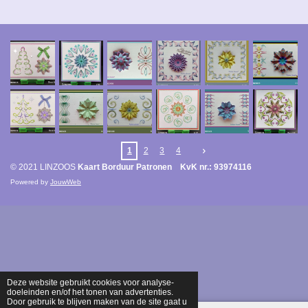
1
2
3
4
© 2021 LINZOOS
Kaart Borduur Patronen KvK nr.: 93974116
Powered by
JouwWeb
Deze website gebruikt cookies voor analyse-
doeleinden en/of het tonen van advertenties.
Door gebruik te blijven maken van de site gaat u