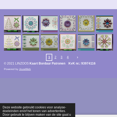
1
2
3
4
© 2021 LINZOOS
Kaart Borduur Patronen KvK nr.: 93974116
Powered by
JouwWeb
Deze website gebruikt cookies voor analyse-
doeleinden en/of het tonen van advertenties.
Door gebruik te blijven maken van de site gaat u