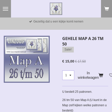
Ga
direct
naar
de
Gezellig dat u een kijkje komt nemen
hoofdinhoud
GEHELE MAP A 26 TM
50
Sale!
€ 15,00
€ 17,50
In
winkelwagen
U bestelt 25 patronen.
26 tm 50 van Map A (U kunt in de
Map zelf kijken welke patronen u
besteld)