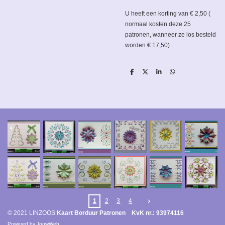
U heeft een korting van € 2,50 (
normaal kosten deze 25
patronen, wanneer ze los besteld
worden € 17,50)
D
D
S
D
e
e
h
e
l
e
a
l
e
l
r
e
n
e
n
1
2
3
4
© 2021 LINZOOS
Kaart Borduur Patronen KvK nr.: 93974116
Powered by
JouwWeb