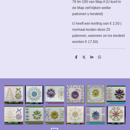
76 tm 100 van Map A (U kunt in
de Map zelf kijken welke
patronen u besteld)
U heeft een korting van € 2,50 (
normaal kosten deze 25
patronen, wanneer ze los besteld
worden € 17,50)
D
D
S
D
e
e
h
e
l
e
a
l
e
l
r
e
n
e
n