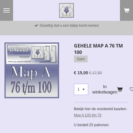
Ga
direct
naar
de
Gezellig dat u een kijkje komt nemen
hoofdinhoud
GEHELE MAP A 76 TM
100
Sale!
€ 15,00
€ 17,50
In
winkelwagen
Bekijk hier de voorbeeld kaarten:
Map A 100 t/m 76
U bestelt 25 patronen.