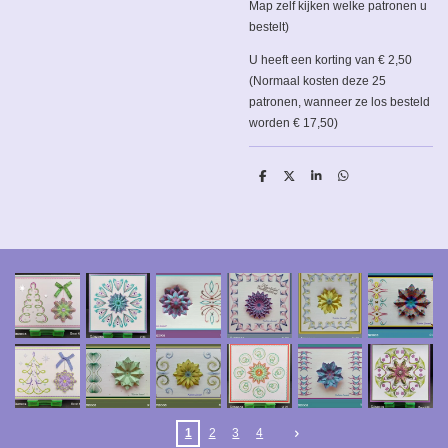
Map zelf kijken welke patronen u
bestelt)
U heeft een korting van € 2,50
(Normaal kosten deze 25
patronen, wanneer ze los besteld
worden € 17,50)
D
D
S
D
e
e
h
e
l
e
a
l
e
l
r
e
n
e
n
1
2
3
4