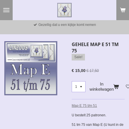
Ga
direct
naar
de
Gezellig dat u een kijkje komt nemen
hoofdinhoud
GEHELE MAP E 51 TM
75
Sale!
€ 15,00
€ 17,50
In
winkelwagen
Map E 75 t/m 51
U bestelt 25 patronen.
51 tm 75 van Map E (U kunt in de