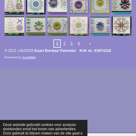
1
2
3
4
© 2021 LINZOOS
Kaart Borduur Patronen KvK nr.: 93974116
Powered by
JouwWeb
Deze website gebruikt cookies voor analyse-
doeleinden en/of het tonen van advertenties.
Door gebruik te blijven maken van de site gaat u