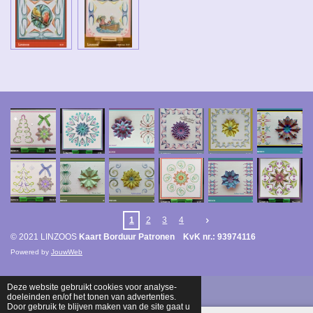
1
2
3
4
© 2021 LINZOOS
Kaart Borduur Patronen KvK nr.: 93974116
Powered by
JouwWeb
Deze website gebruikt cookies voor analyse-
doeleinden en/of het tonen van advertenties.
Door gebruik te blijven maken van de site gaat u