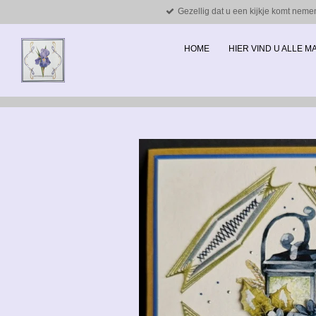
Gezellig dat u een kijkje komt neme
Ga
direct
naar
HOME
HIER VIND U ALLE 
de
hoofdinhoud