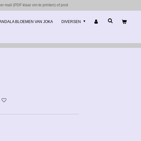
r mail (PDF klaar om te printen) of post
ANDALA BLOEMEN VAN JOKA
DIVERSEN