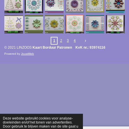
1
2
3
4
© 2021 LINZOOS
Kaart Borduur Patronen KvK nr.: 93974116
Powered by
JouwWeb
Deze website gebruikt cookies voor analyse-
doeleinden en/of het tonen van advertenties.
Door gebruik te blijven maken van de site gaat u