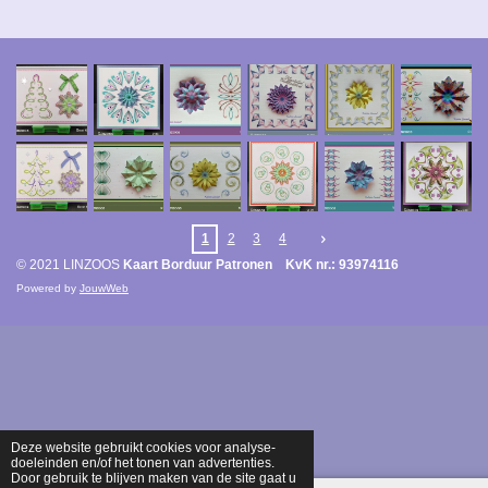
1
2
3
4
© 2021 LINZOOS
Kaart Borduur Patronen KvK nr.: 93974116
Powered by
JouwWeb
Deze website gebruikt cookies voor analyse-
doeleinden en/of het tonen van advertenties.
Door gebruik te blijven maken van de site gaat u