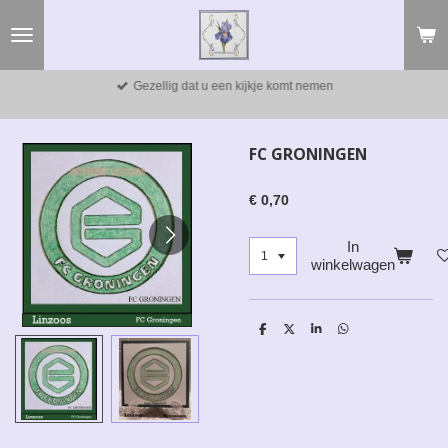
Ga
direct
naar
de
Gezellig dat u een kijkje komt nemen
hoofdinhoud
FC GRONINGEN
€ 0,70
In
winkelwagen
D
D
S
D
e
e
h
e
l
e
a
l
e
l
r
e
n
e
n