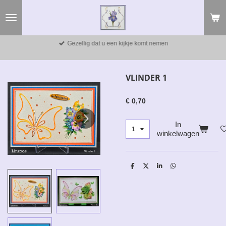
Ga
direct
naar
de
Gezellig dat u een kijkje komt nemen
hoofdinhoud
VLINDER 1
€ 0,70
In
winkelwagen
D
D
S
D
e
e
h
e
l
e
a
l
e
l
r
e
n
e
n