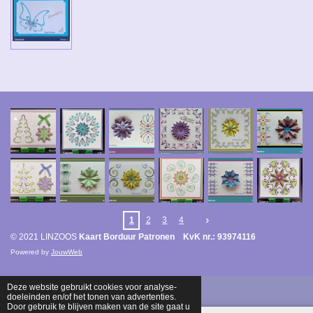
1
2
3
4
© 2021 LINZOOS
Kaart Borduur Patronen KvK nr.: 93974116
Powered by
JouwWeb
Deze website gebruikt cookies voor analyse-
doeleinden en/of het tonen van advertenties.
Door gebruik te blijven maken van de site gaat u