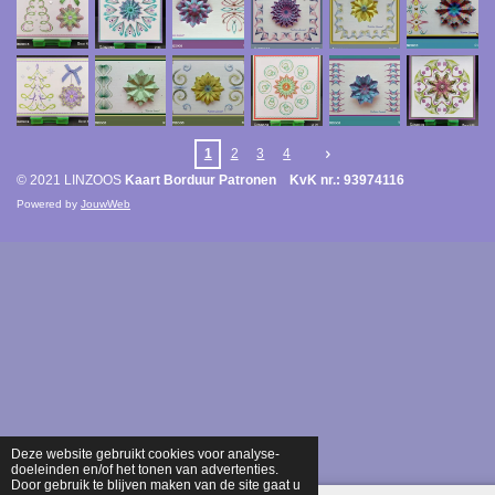
1
2
3
4
© 2021 LINZOOS
Kaart Borduur Patronen KvK nr.: 93974116
Powered by
JouwWeb
Deze website gebruikt cookies voor analyse-
doeleinden en/of het tonen van advertenties.
Door gebruik te blijven maken van de site gaat u