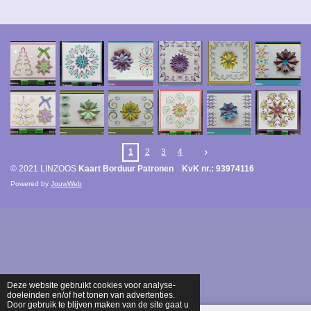
1
2
3
4
© 2021 LINZOOS
Kaart Borduur Patronen KvK nr.: 93974116
Powered by
JouwWeb
Deze website gebruikt cookies voor analyse-
doeleinden en/of het tonen van advertenties.
Door gebruik te blijven maken van de site gaat u