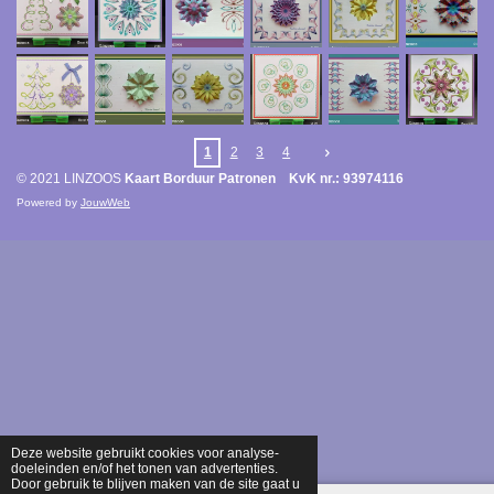
1
2
3
4
© 2021 LINZOOS
Kaart Borduur Patronen KvK nr.: 93974116
Powered by
JouwWeb
Deze website gebruikt cookies voor analyse-
doeleinden en/of het tonen van advertenties.
Door gebruik te blijven maken van de site gaat u